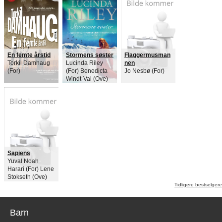
En femte årstid
Stormens søster
Flaggermusman
Torkil Damhaug
Lucinda Riley
nen
(For)
(For) Benedicta
Jo Nesbø (For)
Windt-Val (Ove)
Sapiens
Yuval Noah
Harari (For) Lene
Stokseth (Ove)
Tidligere bestselgere
Barn