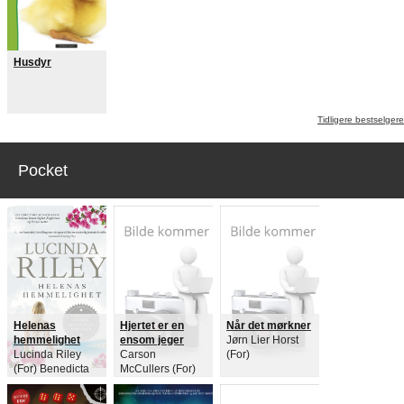
Husdyr
Tidligere bestselgere
Pocket
Helenas
Hjertet er en
Når det mørkner
hemmelighet
ensom jeger
Jørn Lier Horst
Lucinda Riley
Carson
(For)
(For) Benedicta
McCullers (For)
Windt-Val (Ove)
Ragnhild Eikli
(Ove)