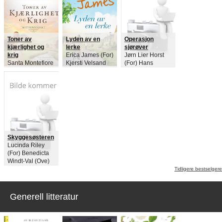
Lene Lauritsen
Kjølner (For) Jan
Mehlum (For)
Vidar Sundstøl
(For) Kjartan
Toner av
Lyden av en
Operasjon
Fløgstad (For)
kjærlighet og
lerke
sjørøver
Knut Lindh (For)
krig
Erica James (For)
Jørn Lier Horst
Kim Småge (For)
Santa Montefiore
Kjersti Velsand
(For) Hans
Gerd Nyquist
(For)
(Ove)
Jørgen Sandnes
(For) Steffen
(Ill)
Johanssen (For)
Helge Hagerup
(For) Jørgen
Jæger (For) Erik
Meling Sele (For)
Kjell Askildsen
(For)
Skyggesøsteren
Lucinda Riley
(For) Benedicta
Windt-Val (Ove)
Tidligere bestselgere
Generell litteratur