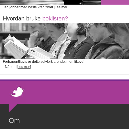
Jeg jobber med
beste kredittkort
[Les mer]
Hvordan bruke
boklisten?
Forhåpentligvis er dette selvforklarende, men likevel:
- Når du
[Les mer]
Om