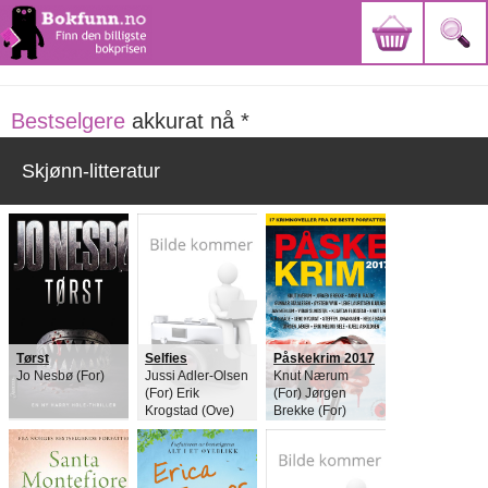
Bestselgere
akkurat nå *
Skjønn-litteratur
Tørst
Selfies
Påskekrim 2017
Jo Nesbø (For)
Jussi Adler-Olsen
Knut Nærum
(For) Erik
(For) Jørgen
Krogstad (Ove)
Brekke (For)
Anne B. Ragde
(For) Gunnar
Staalesen (For)
Øystein Wiik (For)