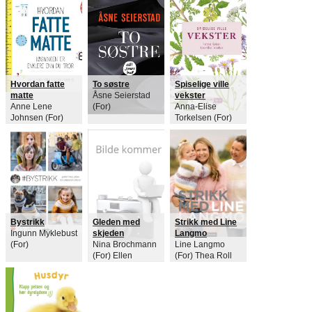
Hvordan fatte
To søstre
Spiselige ville
matte
Åsne Seierstad
vekster
Anne Lene
(For)
Anna-Elise
Johnsen (For)
Torkelsen (For)
Elin Natås (For)
Hermod Karlsen
Kine Røst (Ill)
(Ill)
Bystrikk
Gleden med
Strikk med Line
Ingunn Myklebust
skjeden
Langmo
(For)
Nina Brochmann
Line Langmo
(For) Ellen
(For) Thea Roll
Støkken Dahl
Rakeng (For)
(For)
Tegnehanne (Ill)