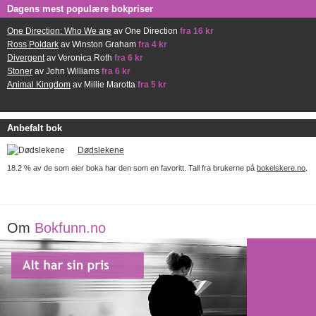
Dagens mest populære bokpriser
One Direction: Who We are
av One Direction
fra 16 kr
Ross Poldark
av Winston Graham
fra 4 kr
Divergent
av Veronica Roth
fra 6 kr
Stoner
av John Williams
fra 6 kr
Animal Kingdom
av Millie Marotta
fra 5 kr
Anbefalt bok
Dødslekene
18.2 % av de som eier boka har den som en favoritt. Tall fra brukerne på
bokelskere.no
.
Om
Bokfunn.no