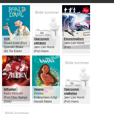
SVK
Operasjon
Einsteingåten
Roald Dahl (For)
sjørøver
Jørn Lier Horst
Quentin Blake
Jørn Lier Horst
(For)
(Ill) Tor Edvin
(For) Hans
Dahl (Ove)
Jørgen Sandnes
(Ill)
Ildfuglen
Vaiana
Operasjon
Kazu Kibuishi
Disney
spøkelse
(For) Olav Bjørge
Enterprises (Utg)
Jørn Lier Horst
(Ove)
Harald Mæle
(For) Hans
(Ove)
Jørgen Sandnes
(Ill)