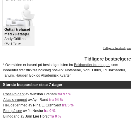
Gutta i trehuset
med 78 etasjer
Andy Griffiths
(For) Terry
Denton (Ill) Hege
Tidligere bestselgere
Mehren (Ove)
Tidligere bestselgere
* Oversikten er basert på bestselgerlisten fra
Bokhandlerforeningen
, som
innhenter statistikk fra boksalg hos Ark, Notabene, Norli, Libris, Fri Bokhandel,
Tanum, Haugen Bok og Akademisk Kvarter.
Største besparelser siste 7 dager
Ross Poldark
av Winston Graham
fra 97 %
Atlas shrugged
av Ayn Rand
fra 94 %
Hei, det er meg
av Nina E. Grøntvedt
fra 5 %
Blod på snø
av Jo Nesbø
fra 0 %
Blindgang
av Jørn Lier Horst
fra 0 %