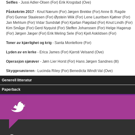
Selfies
- Jussi Adler-Olsen (For) Erik Krogstad (Ove)
Påskekrim 2017
- Knut Nærum (For) Jørgen Brekke (For) Anne B. Ragde
(For) Gunnar Staalesen (For) Øystein Wiik (For) Lene Lauritsen Kjølner (For)
Jan Mehlum (For) Vidar Sundstøl (For) Kjartan Fløgstad (For) Knut Lindh (For)
Kim Småge (For) Gerd Nyquist (For) Steffen Johanssen (For) Helge Hagerup
(For) Jørgen Jæger (For) Erik Meling Sele (For) Kjell Askildsen (For)
Toner av kjærlighet og krig
- Santa Montefiore (For)
Lyden av en lerke
- Erica James (For) Kjersti Velsand (Ove)
Operasjon sjørøver
- Jørn Lier Horst (For) Hans Jørgen Sandnes (Ill)
Skyggesøsteren
- Lucinda Riley (For) Benedicta Windt-Val (Ove)
Generell litteratur
Paperback