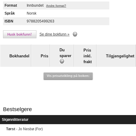
Format
Innbundet
Andre format?
Språk
Norsk
ISBN
9788205499263
Se dine bokfunn »
Du
Pris
sparer
Bokhandel
Pris
inkl.
Tilgjengelighet
frakt
Vis prisutvikling på boken:
Bestselgere
Skjønnlitteratur
Tørst
- Jo Nesbø (For)