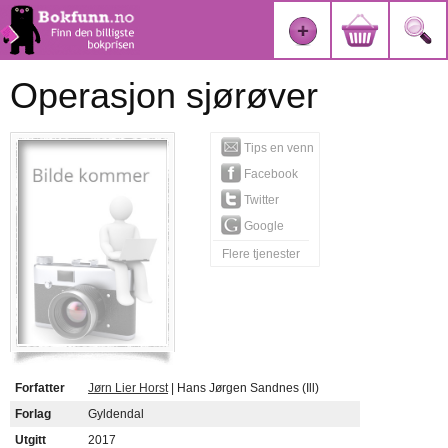
Operasjon sjørøver
Tips en venn
Facebook
Twitter
Google
Flere tjenester
Forfatter
Jørn Lier Horst
| Hans Jørgen Sandnes (Ill)
Forlag
Gyldendal
Utgitt
2017