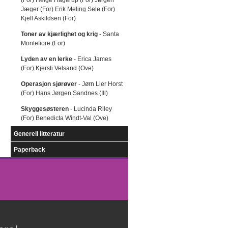
(For) Helge Hagerup (For) Jørgen
Jæger (For) Erik Meling Sele (For)
Kjell Askildsen (For)
Toner av kjærlighet og krig
- Santa
Montefiore (For)
Lyden av en lerke
- Erica James
(For) Kjersti Velsand (Ove)
Operasjon sjørøver
- Jørn Lier Horst
(For) Hans Jørgen Sandnes (Ill)
Skyggesøsteren
- Lucinda Riley
(For) Benedicta Windt-Val (Ove)
Generell litteratur
Paperback