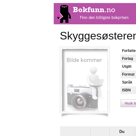
Skyggesøstere
Forfatte
Forlag
Utgitt
Format
Språk
ISBN
Du