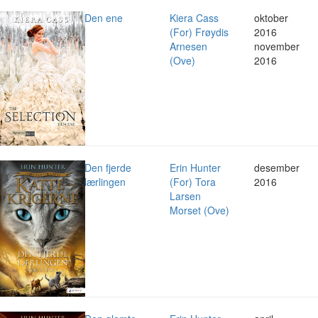
Den ene
Kiera Cass
oktober
(For) Frøydis
2016
Arnesen
november
(Ove)
2016
Den fjerde
Erin Hunter
desember
lærlingen
(For) Tora
2016
Larsen
Morset (Ove)