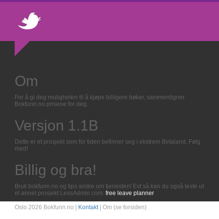
Om
For å gi deg muligheten til å kjøpe billigere bøker, sammenligner
Bokfunn.no prisene for deg.
Versjon 1.1B
Dette er et prosjekt som for tiden befinner seg i ekstrem Betaland. Følg
med!
Billig og bra!
Bruk bokfunn.no og tips andre om tjenesten! Evt så kan du også teste ut
et annet prosjekt LessAdmin.com:
free leave planner
Oslo 2026 Bokfunn.no |
Kontakt
| Om (se forsiden)