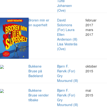
Tufte
Johansen
(Ove)
Broren min er
David
februar
en superhelt
Solomons
2017
(For) Laura
mars
Ellen
2017
Anderson (Ill)
Lisa Vesterås
(Ove)
Bukkene
Bjørn F.
oktober
Bruse på
Rørvik (For)
2015
Badeland
Gry
Moursund (Ill)
Bukkene
Bjørn F.
mai
Bruse vender
Rørvik (For)
2015
tilbake
Gry
Moursund (Ill)