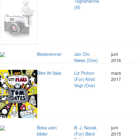
Tegnehanne
(Ill)
Bestevenner
Jan Chr.
juni
Næss (Ove)
2016
Bitte litt flaks
Liz Pichon
mars
(For) Kirsti
2017
Vogt (Ove)
Boka uten
B. J. Novak
juni
bilder
(For) Bård
2015