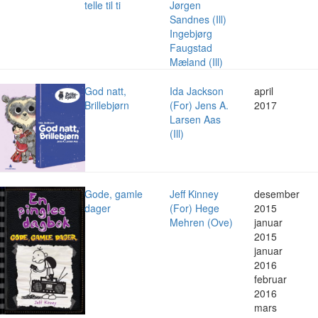
telle til ti
Jørgen
Sandnes (Ill)
Ingebjørg
Faugstad
Mæland (Ill)
God natt,
Ida Jackson
april
Brillebjørn
(For) Jens A.
2017
Larsen Aas
(Ill)
Gode, gamle
Jeff Kinney
desember
dager
(For) Hege
2015
Mehren (Ove)
januar
2015
januar
2016
februar
2016
mars