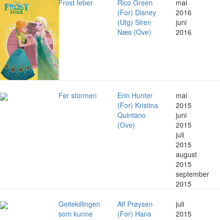
Frost feber
Rico Green
mai
(For) Disney
2016
(Utg) Siren
juni
Næs (Ove)
2016
Før stormen
Erin Hunter
mai
(For) Kristina
2015
Quintano
juni
(Ove)
2015
juli
2015
august
2015
september
2015
Geitekillingen
Alf Prøysen
juli
som kunne
(For) Hans
2015