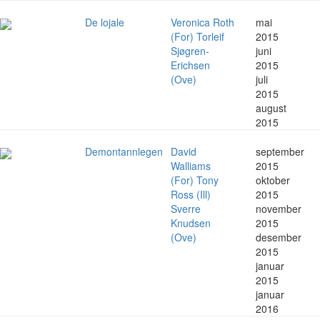
De lojale
Veronica Roth
mai
(For) Torleif
2015
Sjøgren-
juni
Erichsen
2015
(Ove)
juli
2015
august
2015
Demontannlegen
David
september
Walliams
2015
(For) Tony
oktober
Ross (Ill)
2015
Sverre
november
Knudsen
2015
(Ove)
desember
2015
januar
2015
januar
2016