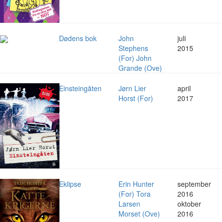
Dødens bok
John
juli
Stephens
2015
(For) John
Grande (Ove)
Einsteingåten
Jørn Lier
april
Horst (For)
2017
Eklipse
Erin Hunter
september
(For) Tora
2016
Larsen
oktober
Morset (Ove)
2016