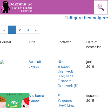
Tidligere bestselgere
«
1
2
3
»
Format
Tittel
Forfatter
Date of
bestseller
Absolutt
Nina
juni
ukyssa
Elisabeth
2016
Grøntvedt
(For) Nina
Elisabeth
Grøntvedt (Ill)
Alle barna
Finn
desember
klapper
Valgermo
2015
(Red) Lina