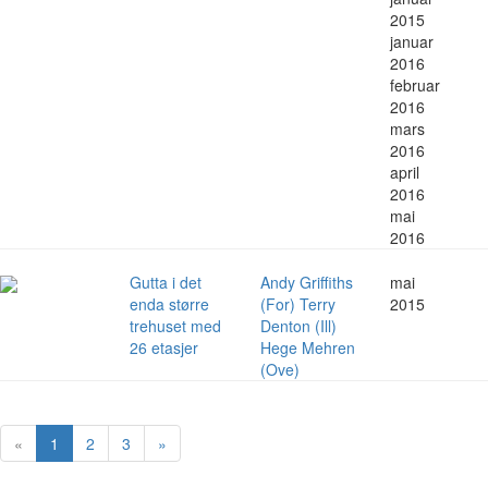
2015
januar
2016
februar
2016
mars
2016
april
2016
mai
2016
Gutta i det
Andy Griffiths
mai
enda større
(For) Terry
2015
trehuset med
Denton (Ill)
26 etasjer
Hege Mehren
(Ove)
«
1
2
3
»