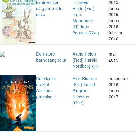
kaninen som
Forssén
2015
så gjerne ville
Ehrlin (For)
januar
sove
Irina
2015
Maununen
januar
(Ill) John
2016
Grande (Ove)
februar
2016
Den store
Astrid Holen
mai
barnesangboka
(Red) Harald
2015
Nordberg (Ill)
Det skjulte
Rick Riordan
desember
oraklet.
(For) Torleif
2016
Apollons
Sjøgren-
januar
prøvelse 1
Erichsen
2017
(Ove)