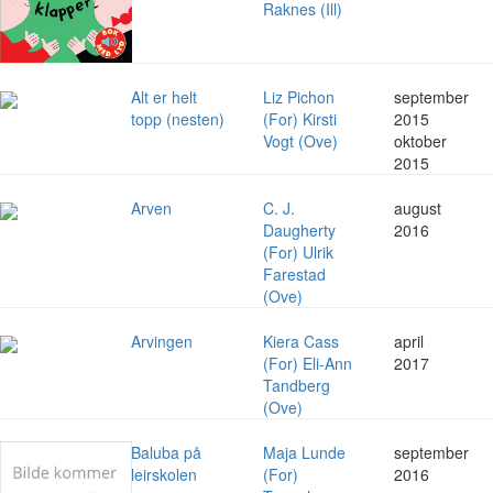
Raknes (Ill)
Alt er helt
Liz Pichon
september
topp (nesten)
(For) Kirsti
2015
Vogt (Ove)
oktober
2015
Arven
C. J.
august
Daugherty
2016
(For) Ulrik
Farestad
(Ove)
Arvingen
Kiera Cass
april
(For) Eli-Ann
2017
Tandberg
(Ove)
Baluba på
Maja Lunde
september
leirskolen
(For)
2016