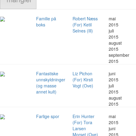
Familie på
Robert Næss
mai
boks
(For) Ketil
2015
Selnes (Ill)
juli
2015
august
2015
september
2015
Fantastiske
Liz Pichon
juni
unnskyldninger
(For) Kirsti
2015
(og masse
Vogt (Ove)
juli
annet kult)
2015
august
2015
Farlige spor
Erin Hunter
mai
(For) Tora
2015
Larsen
juni
Morset (Ove)
2015