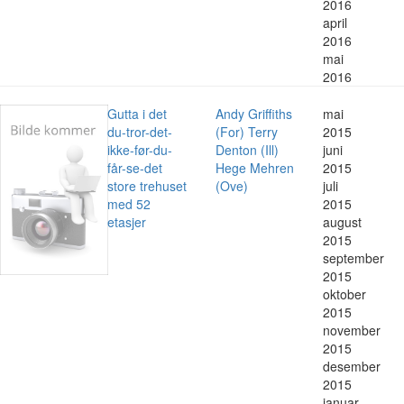
2016
april
2016
mai
2016
Gutta i det
Andy Griffiths
mai
du-tror-det-
(For) Terry
2015
ikke-før-du-
Denton (Ill)
juni
får-se-det
Hege Mehren
2015
store trehuset
(Ove)
juli
med 52
2015
etasjer
august
2015
september
2015
oktober
2015
november
2015
desember
2015
januar