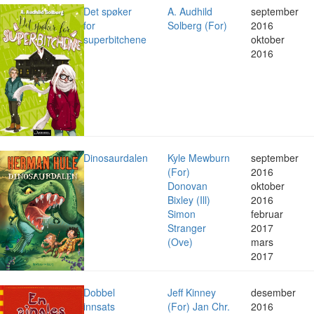
Det spøker
A. Audhild
september
for
Solberg (For)
2016
superbitchene
oktober
2016
Dinosaurdalen
Kyle Mewburn
september
(For)
2016
Donovan
oktober
Bixley (Ill)
2016
Simon
februar
Stranger
2017
(Ove)
mars
2017
Dobbel
Jeff Kinney
desember
innsats
(For) Jan Chr.
2016