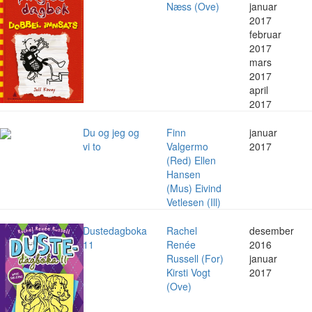
Næss (Ove)
januar
2017
februar
2017
mars
2017
april
2017
Du og jeg og
Finn
januar
vi to
Valgermo
2017
(Red) Ellen
Hansen
(Mus) Eivind
Vetlesen (Ill)
Dustedagboka
Rachel
desember
11
Renée
2016
Russell (For)
januar
Kirsti Vogt
2017
(Ove)