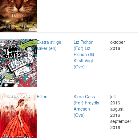
Ekstra stilige
Liz Pichon
oktober
saker (eh)
(For) Liz
2016
Pichon (Ill)
Kirsti Vogt
(Ove)
Eliten
Kiera Cass
juli
(For) Frøydis
2016
Arnesen
august
(Ove)
2016
september
2016