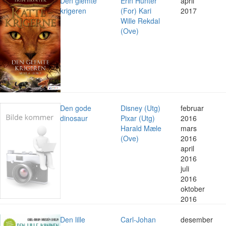
Den glemte
Erin Hunter
april
krigeren
(For) Kari
2017
Wille Rekdal
(Ove)
Den gode
Disney (Utg)
februar
dinosaur
Pixar (Utg)
2016
Harald Mæle
mars
(Ove)
2016
april
2016
juli
2016
oktober
2016
Den lille
Carl-Johan
desember