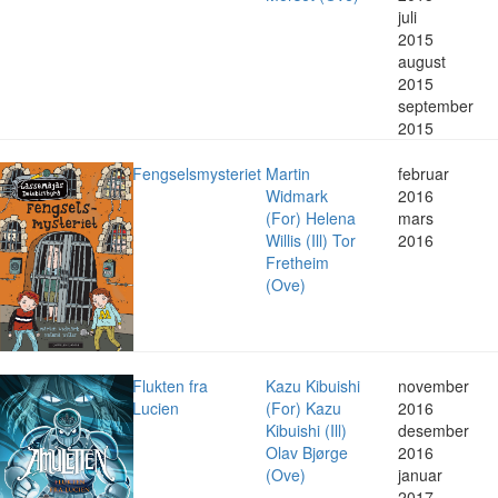
juli
2015
august
2015
september
2015
Fengselsmysteriet
Martin
februar
Widmark
2016
(For) Helena
mars
Willis (Ill) Tor
2016
Fretheim
(Ove)
Flukten fra
Kazu Kibuishi
november
Lucien
(For) Kazu
2016
Kibuishi (Ill)
desember
Olav Bjørge
2016
(Ove)
januar
2017