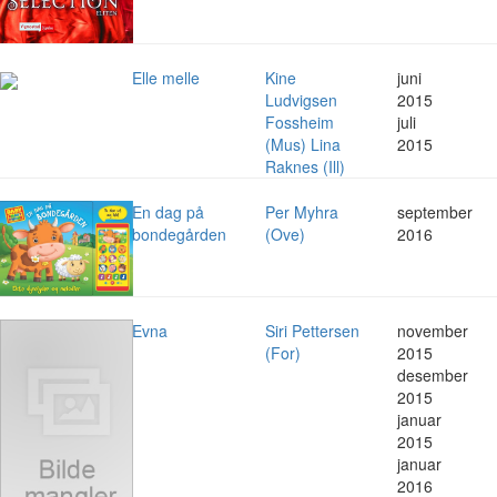
Elle melle
Kine
juni
Ludvigsen
2015
Fossheim
juli
(Mus) Lina
2015
Raknes (Ill)
En dag på
Per Myhra
september
bondegården
(Ove)
2016
Evna
Siri Pettersen
november
(For)
2015
desember
2015
januar
2015
januar
2016