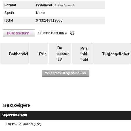
Format
Innbundet
Andre format?
Språk
Norsk
ISBN
9788248919605
Se dine bokfunn »
Du
Pris
sparer
Bokhandel
Pris
inkl.
Tilgjengelighet
frakt
Vis prisutvikling på boken:
Bestselgere
Skjønnlitteratur
Tørst
- Jo Nesbø (For)