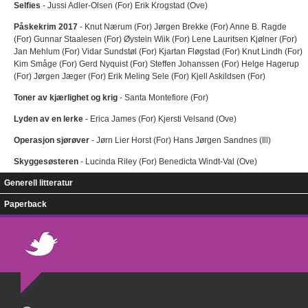
Selfies
- Jussi Adler-Olsen (For) Erik Krogstad (Ove)
Påskekrim 2017
- Knut Nærum (For) Jørgen Brekke (For) Anne B. Ragde
(For) Gunnar Staalesen (For) Øystein Wiik (For) Lene Lauritsen Kjølner (For)
Jan Mehlum (For) Vidar Sundstøl (For) Kjartan Fløgstad (For) Knut Lindh (For)
Kim Småge (For) Gerd Nyquist (For) Steffen Johanssen (For) Helge Hagerup
(For) Jørgen Jæger (For) Erik Meling Sele (For) Kjell Askildsen (For)
Toner av kjærlighet og krig
- Santa Montefiore (For)
Lyden av en lerke
- Erica James (For) Kjersti Velsand (Ove)
Operasjon sjørøver
- Jørn Lier Horst (For) Hans Jørgen Sandnes (Ill)
Skyggesøsteren
- Lucinda Riley (For) Benedicta Windt-Val (Ove)
Generell litteratur
Paperback