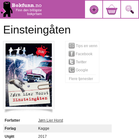
Einsteingåten
Tips en venn
Facebook
Twitter
Google
Flere tjenester
Forfatter
Jørn Lier Horst
Forlag
Kagge
Utgitt
2017