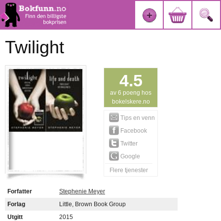
Twilight
4.5
av 6 poeng hos
bokelskere.no
Tips en venn
Facebook
Twitter
Google
Flere tjenester
Forfatter
Stephenie Meyer
Forlag
Little, Brown Book Group
Utgitt
2015