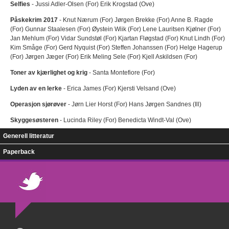
Selfies
- Jussi Adler-Olsen (For) Erik Krogstad (Ove)
Påskekrim 2017
- Knut Nærum (For) Jørgen Brekke (For) Anne B. Ragde
(For) Gunnar Staalesen (For) Øystein Wiik (For) Lene Lauritsen Kjølner (For)
Jan Mehlum (For) Vidar Sundstøl (For) Kjartan Fløgstad (For) Knut Lindh (For)
Kim Småge (For) Gerd Nyquist (For) Steffen Johanssen (For) Helge Hagerup
(For) Jørgen Jæger (For) Erik Meling Sele (For) Kjell Askildsen (For)
Toner av kjærlighet og krig
- Santa Montefiore (For)
Lyden av en lerke
- Erica James (For) Kjersti Velsand (Ove)
Operasjon sjørøver
- Jørn Lier Horst (For) Hans Jørgen Sandnes (Ill)
Skyggesøsteren
- Lucinda Riley (For) Benedicta Windt-Val (Ove)
Generell litteratur
Paperback