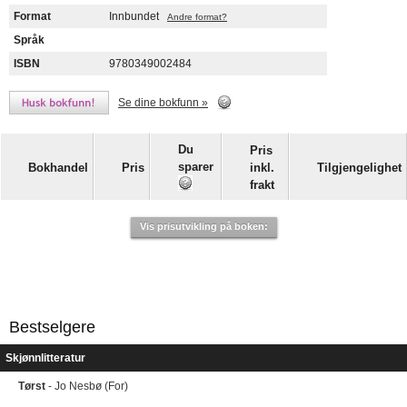
Format
Innbundet
Andre format?
Språk
ISBN
9780349002484
Se dine bokfunn »
Du
Pris
sparer
Bokhandel
Pris
inkl.
Tilgjengelighet
frakt
Vis prisutvikling på boken:
Bestselgere
Skjønnlitteratur
Tørst
- Jo Nesbø (For)