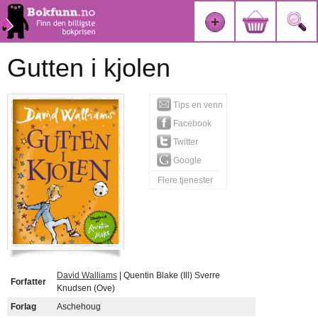
Gutten i kjolen
Tips en venn
Facebook
Twitter
Google
Flere tjenester
David Walliams
| Quentin Blake (Ill) Sverre
Forfatter
Knudsen (Ove)
Forlag
Aschehoug