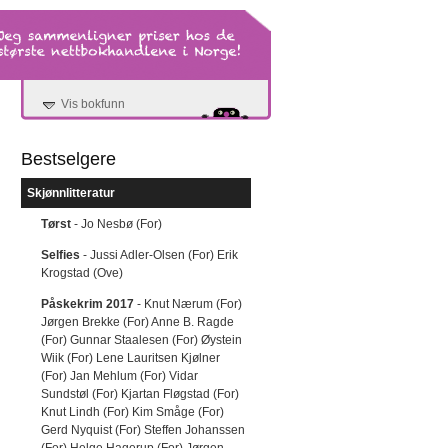
Vis bokfunn
Bestselgere
Skjønnlitteratur
Tørst
- Jo Nesbø (For)
Selfies
- Jussi Adler-Olsen (For) Erik
Krogstad (Ove)
Påskekrim 2017
- Knut Nærum (For)
Jørgen Brekke (For) Anne B. Ragde
(For) Gunnar Staalesen (For) Øystein
Wiik (For) Lene Lauritsen Kjølner
(For) Jan Mehlum (For) Vidar
Sundstøl (For) Kjartan Fløgstad (For)
Knut Lindh (For) Kim Småge (For)
Gerd Nyquist (For) Steffen Johanssen