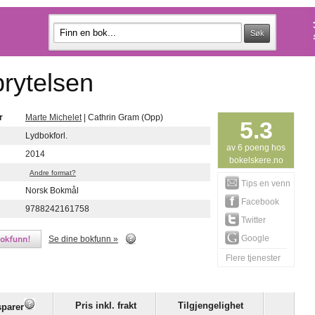
brytelsen
r
Marte Michelet
| Cathrin Gram (Opp)
5.3
Lydbokforl.
av 6 poeng hos
2014
bokelskere.no
Andre format?
Tips en venn
Norsk Bokmål
Facebook
9788242161758
Twitter
Google
Se dine bokfunn »
Flere tjenester
Pris inkl. frakt
Tilgjengelighet
sparer