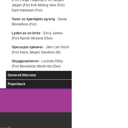
(For) Helge Hagerup (For) Jørgen
Jæger (For) Erik Meling Sele (For)
Kjell Askildsen (For)
Toner av kjærlighet og krig
- Santa
Montefiore (For)
Lyden av en lerke
- Erica James
(For) Kjersti Velsand (Ove)
Operasjon sjørøver
- Jørn Lier Horst
(For) Hans Jørgen Sandnes (Ill)
Skyggesøsteren
- Lucinda Riley
(For) Benedicta Windt-Val (Ove)
Generell litteratur
Paperback