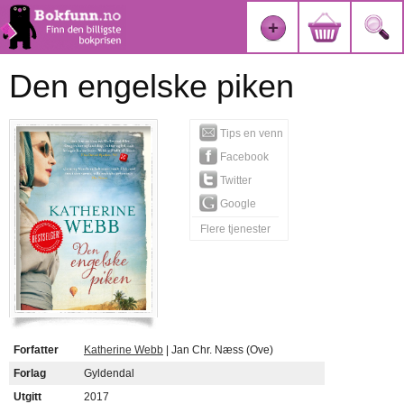
Den engelske piken
Tips en venn
Facebook
Twitter
Google
Flere tjenester
Forfatter
Katherine Webb
| Jan Chr. Næss (Ove)
Forlag
Gyldendal
Utgitt
2017