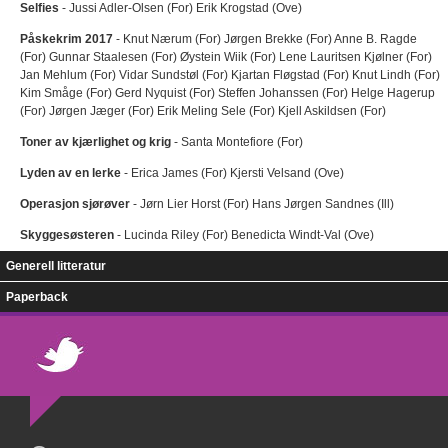
Selfies
- Jussi Adler-Olsen (For) Erik Krogstad (Ove)
Påskekrim 2017
- Knut Nærum (For) Jørgen Brekke (For) Anne B. Ragde
(For) Gunnar Staalesen (For) Øystein Wiik (For) Lene Lauritsen Kjølner (For)
Jan Mehlum (For) Vidar Sundstøl (For) Kjartan Fløgstad (For) Knut Lindh (For)
Kim Småge (For) Gerd Nyquist (For) Steffen Johanssen (For) Helge Hagerup
(For) Jørgen Jæger (For) Erik Meling Sele (For) Kjell Askildsen (For)
Toner av kjærlighet og krig
- Santa Montefiore (For)
Lyden av en lerke
- Erica James (For) Kjersti Velsand (Ove)
Operasjon sjørøver
- Jørn Lier Horst (For) Hans Jørgen Sandnes (Ill)
Skyggesøsteren
- Lucinda Riley (For) Benedicta Windt-Val (Ove)
Generell litteratur
Paperback