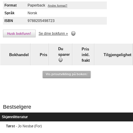
Format
Paperback
Andre format?
Språk
Norsk
ISBN
9788205498723
Se dine bokfunn »
Du
Pris
sparer
Bokhandel
Pris
inkl.
Tilgjengelighet
frakt
Vis prisutvikling på boken:
Bestselgere
Skjønnlitteratur
Tørst
- Jo Nesbø (For)